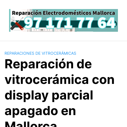
Saltar
al
contenido
REPARACIONES DE VITROCERÁMICAS
Reparación de
vitrocerámica con
display parcial
apagado en
Mallorca