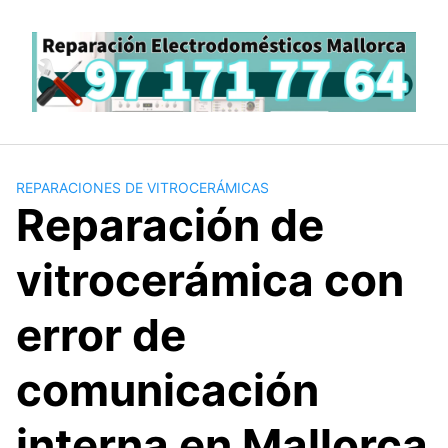
Saltar
al
contenido
REPARACIONES DE VITROCERÁMICAS
Reparación de
vitrocerámica con
error de
comunicación
interna en Mallorca