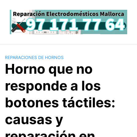
Saltar
al
contenido
REPARACIONES DE HORNOS
Horno que no
responde a los
botones táctiles:
causas y
reparación en